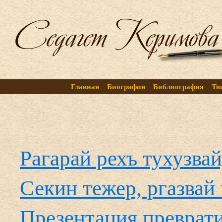
Главная
Биография
Библиография
Тв
Рагарай рехъ тухузва
Секин тежер, ргазвай
Презентация преврати