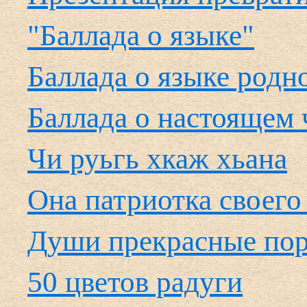
"Баллада о языке"
Баллада о языке родн
Баллада о настоящем 
Чи руьгь хкаж хьана
Она патриотка своего
Души прекрасные по
50 цветов радуги