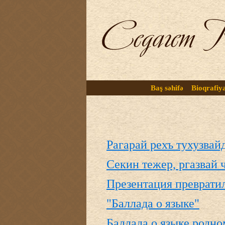
Baş səhifə
Bioqrafiy
Рагарай рехъ тухузвай
Секин тежер, ргазвай 
Презентация превратил
"Баллада о языке"
Баллада о языке родно