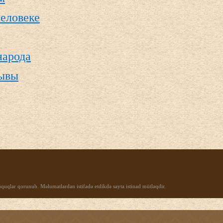
человеке
народа
ывы
uqlar qorunub. Məlumatlardan istifadə etdikdə sayta istinad mütləqdir.