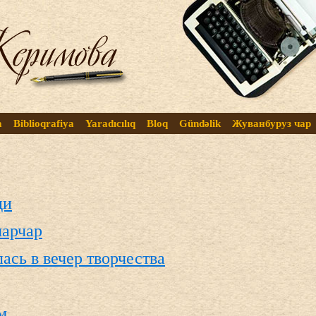
a
Biblioqrafiya
Yaradıcılıq
Bloq
Gündəlik
Жуванбуруз чар
ди
чарчар
ась в вечер творчества
м