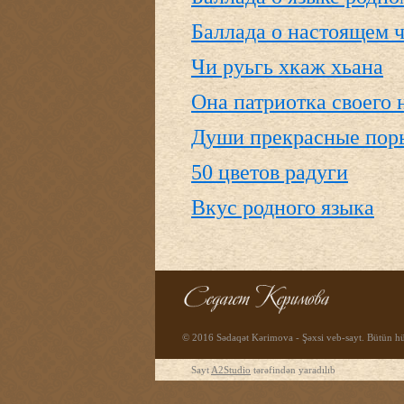
Баллада о настоящем 
Чи руьгь хкаж хьана
Она патриотка своего 
Души прекрасные пор
50 цветов радуги
Вкус родного языка
© 2016 Sədaqət Kərimova - Şəxsi veb-sayt. Bütün hüq
Sayt
A2Studio
tərəfindən yaradılıb