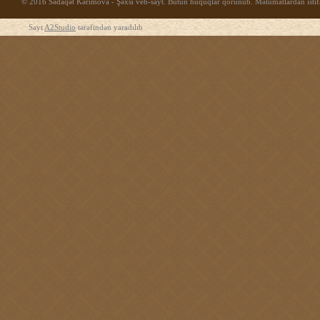
© 2016 Sədaqət Kərimova - Şəxsi veb-sayt. Bütün hüquqlar qorunub. Məlumatlardan istifad
Sayt
A2Studio
tərəfindən yaradılıb