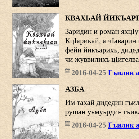
КВАХЬАЙ ЙИКЪАР
Заридин и роман яхцIу
КцIарикай, а чIаварин
фейи йикъарихъ, дидед
чи жуввилихъ цIигелва
2016-04-25
Гъилик 
АЗБА
Им тахай дидедин гъил
рушан уьмуьрдин гьика
2016-04-25
Гъилик 