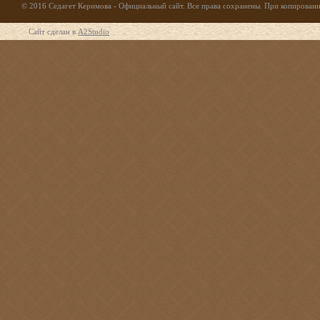
© 2016 Седагет Керимова - Официальный сайт. Все права сохранены. При копирование
Сайт сделан в
A2Studio