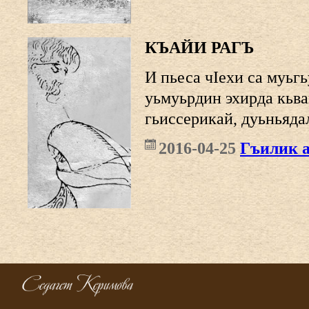
КЪАЙИ РАГЪ
И пьеса чIехи са муьг
уьмуьрдин эхирда кьва
гьиссерикай, дуьньяда
2016-04-25
Гъилик 