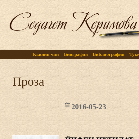
Кьилин чин
Биография
Библиография
Туь
Проза
2016-05-23