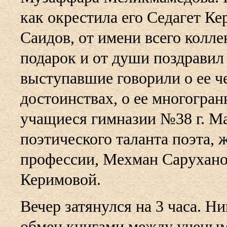
как окрестила его Седагет Ке
Саидов, от имени всего колле
подарок и от души поздравил 
выступавшие говорили о ее ч
достоинствах, о ее многогран
учащиеся гимназии №38 г. М
поэтического таланта поэта, 
профессии, Мехман Саруханов
Керимовой.
Вечер затянулся на 3 часа. Ни
обмен книгами между ученым