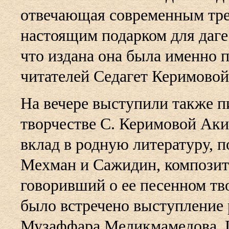
отвечающая современным тре
настоящим подарком для даге
что издана она была именно 
читателей Седагет Керимовой
На вечере выступили также пи
творчестве С. Керимовой Ак
вклад в родную литературу, 
Мехман и Сажидин, композит
говоривший о ее песенном тв
было встречено выступление р
Музаффара Меликмамедова. Гл